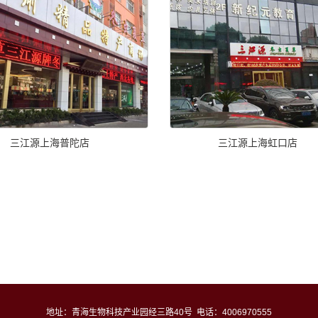
三江源上海普陀店
三江源上海虹口店
地址：青海生物科技产业园经三路40号 电话：4006970555