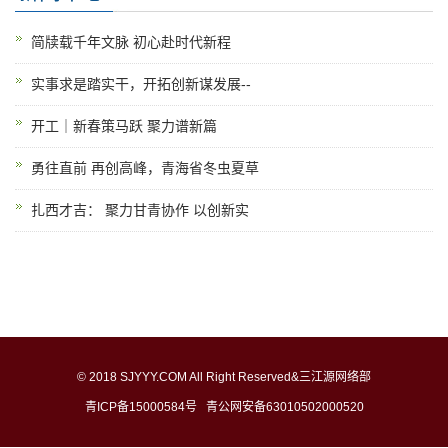
简牍载千年文脉 初心赴时代新程
实事求是踏实干，开拓创新谋发展--
开工｜新春策马跃 聚力谱新篇
勇往直前 再创高峰，青海省冬虫夏草
扎西才吉： 聚力甘青协作 以创新实
© 2018 SJYYY.COM All Right Reserved&三江源网络部
青ICP备15000584号
青公网安备63010502000520