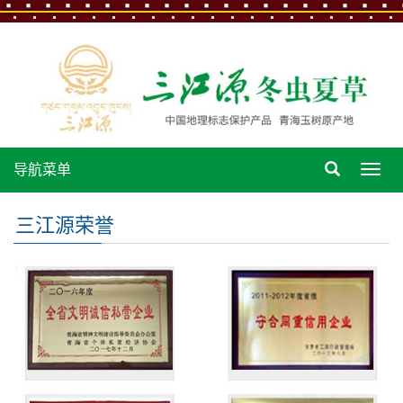
导航菜单
导
航
菜
三江源荣誉
单