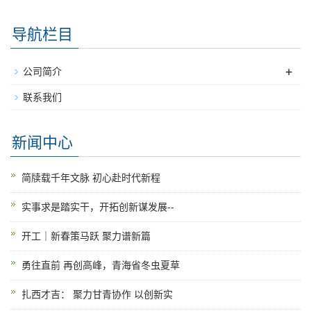
导航栏目
+
公司简介
联系我们
新闻中心
简牍载千年文脉 初心赴时代新程
实事求是踏实干，开拓创新谋发展--
开工｜新春策马跃 聚力谱新篇
勇往直前 再创高峰，青海省冬虫夏草
扎西才吉： 聚力甘青协作 以创新实