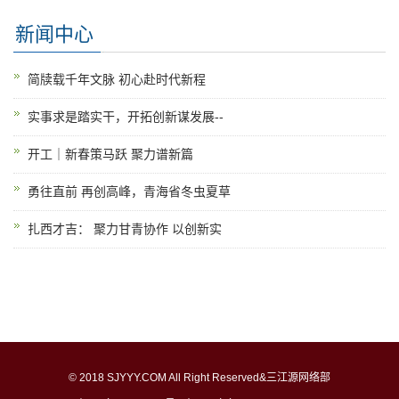
新闻中心
简牍载千年文脉 初心赴时代新程
实事求是踏实干，开拓创新谋发展--
开工｜新春策马跃 聚力谱新篇
勇往直前 再创高峰，青海省冬虫夏草
扎西才吉： 聚力甘青协作 以创新实
© 2018 SJYYY.COM All Right Reserved&三江源网络部