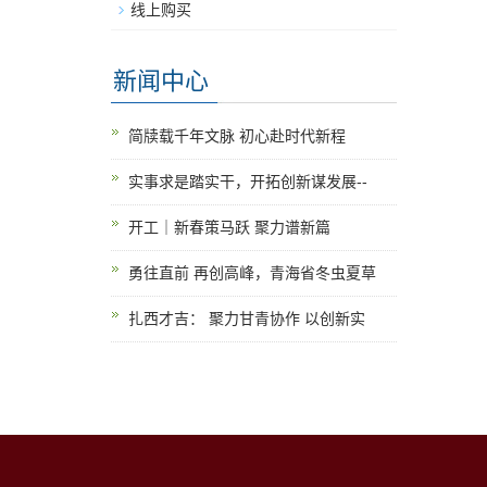
线上购买
新闻中心
简牍载千年文脉 初心赴时代新程
实事求是踏实干，开拓创新谋发展--
开工｜新春策马跃 聚力谱新篇
勇往直前 再创高峰，青海省冬虫夏草
扎西才吉： 聚力甘青协作 以创新实