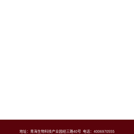
地址：青海生物科技产业园经三路40号 电话：4006970555