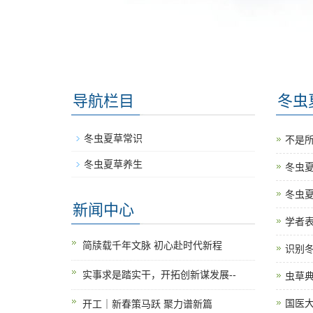
导航栏目
冬虫
冬虫夏草常识
不是所
冬虫夏草养生
冬虫
冬虫夏
新闻中心
学者表
简牍载千年文脉 初心赴时代新程
识别
实事求是踏实干，开拓创新谋发展--
虫草
国医
开工｜新春策马跃 聚力谱新篇