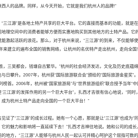
陕西人的品牌。同样，从今天开始，它就是我们杭州人的品牌!”
，“三江源”是各地土特产共享的巨大平台。它的直接而基本的功能，就是
同地理空间中的消费者能够方便而实惠地购买到其他地方的土特产品。它
就能激起活跃的浪花。那么，对于杭州来说，“三江源”的到来，不仅能够
多年来建立的遍布全国的销售网络，让杭州的名优特产走出杭州，走向全国
形胜，三吴都会，钱塘自古繁华。”杭州的社会经济发达，文化及历史底蕴
也与日攀升。2007年，杭州获“国际旅游联合会”颁给的“国际旅游金星奖
列榜首。2006年，杭州被“国家旅游局”与“世界旅游组织”联合授予当年
是‘三江源’的发挥作用的另一个巨大平台”，扎西才吉很有信心地说，“同时
，成为杭州土特产品走向全国的一个巨大平台！”
见证了“三江源”的成长过程。她有一个心愿，那就是让“三江源”也成为“同
，它的魅力和影响将一直延续下去！”扎西才吉神往地说。她和公司的成长
丽的地方，“三江源”人能够与杭州人民一起认可并精心呵护这个屈指可数