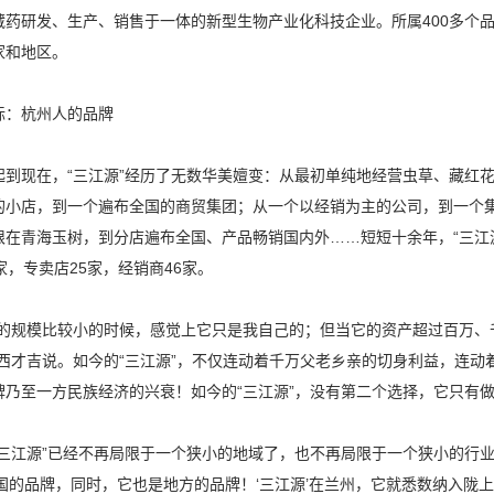
藏药研发、生产、销售于一体的新型生物产业化科技企业。所属400多个
家和地区。
标：杭州人的品牌
起到现在，“三江源”经历了无数华美嬗变：从最初单纯地经营虫草、藏红
的小店，到一个遍布全国的商贸集团；从一个以经销为主的公司，到一个
限在青海玉树，到分店遍布全国、产品畅销国内外……短短十余年，“三江
家，专卖店25家，经销商46家。
司的规模比较小的时候，感觉上它只是我自己的；但当它的资产超过百万、千
扎西才吉说。如今的“三江源”，不仅连动着千万父老乡亲的切身利益，连
牌乃至一方民族经济的兴衰！如今的“三江源”，没有第二个选择，它只有
“三江源”已经不再局限于一个狭小的地域了，也不再局限于一个狭小的行业了
全国的品牌，同时，它也是地方的品牌！‘三江源’在兰州，它就悉数纳入陇上