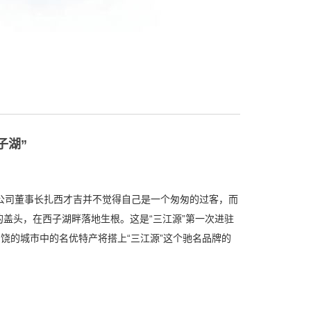
子湖”
有限公司董事长扎西才吉并不觉得自己是一个匆匆的过客，而
的盖头，在西子湖畔落地生根。这是“三江源”第一次进驻
饶的城市中的名优特产将搭上“三江源”这个驰名品牌的