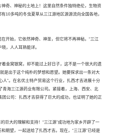
片神奇、神秘的土地上！这里自然条件独特绝伦，生物资
有10多吨的冬虫夏草从三江源地区源源流向全国各地，
在开始，它依然神奇、神圣，但它将不再神秘。“三江
户晓，人人耳熟能详。
们守着金窝银窝，却不能过上好日子，这不是一个很大的遗
，就是出于这个纯朴的梦想和愿望。她要探求出一条对大
心人”。在名优土特产贸易这个行业，扎西才吉进展十分
立了青海三江源药业有限公司。紧接着，上海、西安、北
集团公司：扎西才吉获得了巨大的成功，也证明了她的正
吉的巨大的理解和支持！“三江源”成功地为家乡开辟了一
和期望，一起送给了扎西才吉。现在，“三江源”已经是