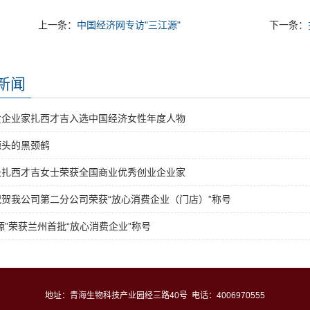
上一条：
中国经济网专访"三江源"
下一条：
新闻
女企业家扎西才吉入选中国经济女性年度人物
源头的黑颈鹤
长扎西才吉女士荣获全国商业优秀创业企业家
贺我公司第二分公司荣获“放心消费企业（门店）”称号
源”荣获兰州首批“放心消费企业”称号
地址：青海生物科技产业园经三路40号 电话：4006970555