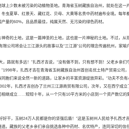
地球上少数未被污染的动植物圣地。青海省玉树藏族自治州，就处在这一
。冬虫夏草、红景天、藏红花、贝母、大黄等名贵中药材遍布全境。每年都
国产量的60%，且品质最佳，纯属天然、无污染的绿色药材。
片神奇的土地，这是一篇神圣的土地，这也是一片神秘的土地。不过，从现
业有限公司将会让三江源头的故事以及“三江源”公司的理念传遍杭州，家喻
多大，路就有多远！”扎西才吉说，“没有做不到，只有想不到！父老乡亲
！”1998年，扎西才吉在青海省玉树藏族自治州首创名优土特产贸易公司
族同胞们来说全然一新的道路，让家乡的丰富资源绽放异彩。“功夫不负有
2002年，扎西才吉创办了兰州三江源商贸有限公司，次年，又在西宁成
司相继成立……短短十年，从一个只有10平方米的小店到一个资产数亿的
！
，好好干，玉树24万人民都是你的坚强后盾！”这是玉树州人民给予扎西才
通道。藏族的父老乡亲们亲自挑选各种中药材、名优特产，连同深切的信任