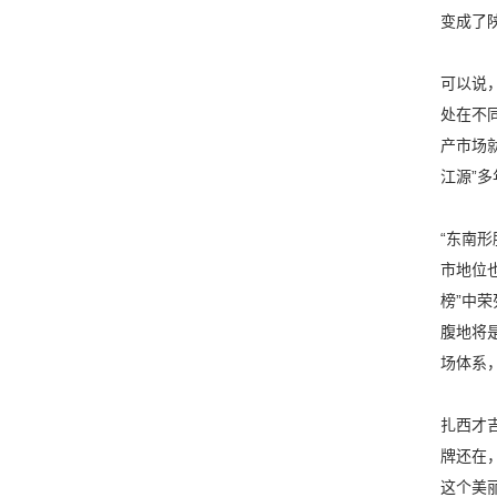
变成了
可以说
处在不
产市场
江源”
“东南
市地位
榜”中荣
腹地将
场体系
扎西才吉
牌还在
这个美