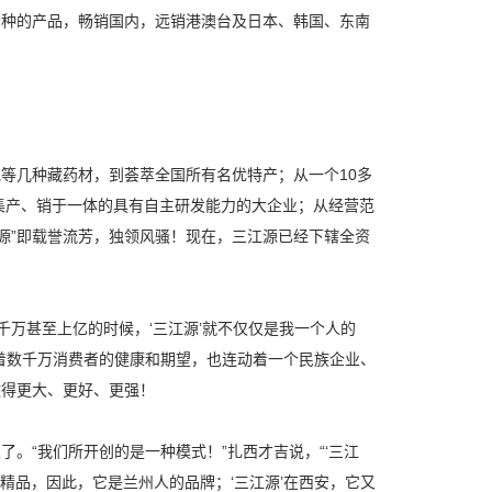
品种的产品，畅销国内，远销港澳台及日本、韩国、东南
花等几种藏药材，到荟萃全国所有名优特产；从一个10多
集产、销于一体的具有自主研发能力的大企业；从经营范
源”即载誉流芳，独领风骚！现在，三江源已经下辖全资
万甚至上亿的时候，‘三江源’就不仅仅是我一个人的
动着数千万消费者的健康和期望，也连动着一个民族企业、
做得更大、更好、更强！
。“我们所开创的是一种模式！”扎西才吉说，“‘三江
精品，因此，它是兰州人的品牌；‘三江源’在西安，它又