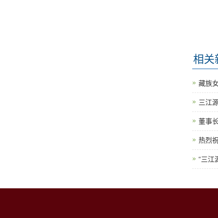
相关
藏族
三江
董事
热烈祝
“三江