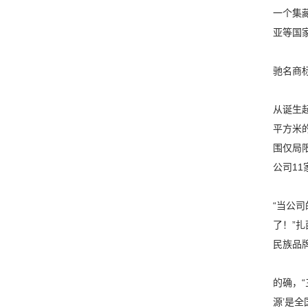
一个集
亚等国
驰名商
从诞生
平方米
围仅局
公司11
“当公
了！”
民族品
的确，
源’是