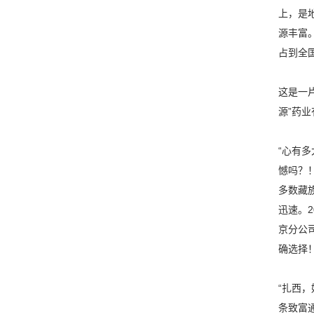
上，是
源丰富
占到全
这是一
源”药
“心有
憾吗？
多数藏
迅速。
京分公
确选择
“扎西
条致富