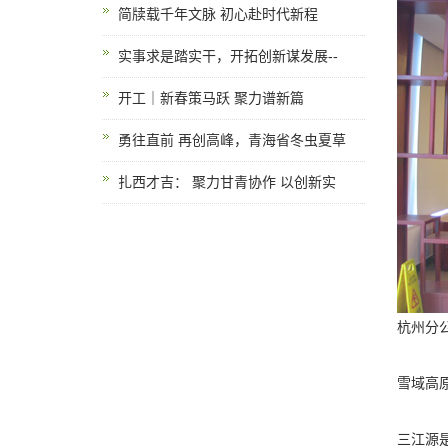
简牍载千年文脉 初心赴时代新程
实事求是踏实干，开拓创新谋发展--
开工｜新春策马跃 聚力谱新篇
勇往直前 再创高峰，青海省冬虫夏草
扎西才吉： 聚力甘青协作 以创新实
杭州分
雪域高原
三江源